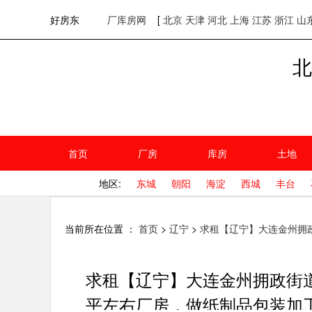
欢迎访问好房东！
网站首页
好房东
厂库房网
[
北京
天津
河北
上海
江苏
浙江
山
北
首页
厂房
库房
土地
地区:
东城
朝阳
海淀
西城
丰台
当前所在位置 ：
首页
>
辽宁
>
求租【辽宁】大连金州拥政
求租【辽宁】大连金州拥政街道
平左右厂房，做纸制品包装加