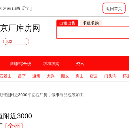
东
河南
山西
辽宁
]
返回首页
出租出售
求租求购
京厂库房网
北京
商铺/综合楼
求租求购
资讯
石景山
昌平
通州
大兴
顺义
房山
密云
门头沟
怀
街道附近3000平左右厂房，做纸制品包装加工
附近3000
工
[金州]