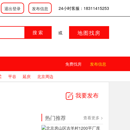
登录
|
|
会员中心
发布信息
24小时客服：18311415253
退出登录
发布信息
地图找房
搜 索
或
免费找房
发布信息
柔
平谷
延庆
北京周边
我要发布
热门推荐
查看更多 >