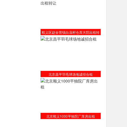
顺义区赵全营镇白庙村仓库大院出租转
让
北京昌平羽毛球场地诚招合租
北京顺义1000平独院厂库房出租