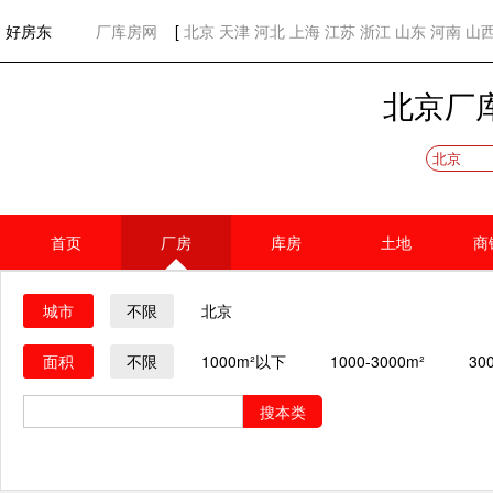
欢迎访问好房东！
网站首页
好房东
厂库房网
[
北京
天津
河北
上海
江苏
浙江
山东
河南
山
北京厂
北京
首页
厂房
库房
土地
商
城市
不限
北京
面积
不限
1000m²以下
1000-3000m²
30
搜本类