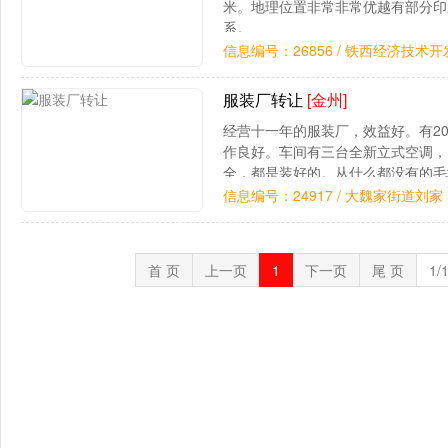
米。地理位置非常非常优越有部分印
系。
信息编号：26856 / 铁西经济技术
服装厂转让
[金州]
经营十一年的服装厂，效益好。有2
作良好。车间有三台全新立式空调，
全，都是装好的。从什么都没有的毛
间自己一点一点操办的，投入了太多
信息编号：24917 / 大魏家街道刘家
首 页
上一页
1
下一页
尾 页
1/