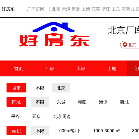
欢迎访问好房东！
网站首页
好房东
厂库房网
[
北京
天津
河北
上海
江苏
浙江
山东
河南
山
北京厂
北京
首页
厂房
库房
土地
商
城市
不限
北京
区域
不限
东城
朝阳
海淀
西城
平谷
延庆
北京周边
面积
不限
1000m²以下
1000-3000m²
30