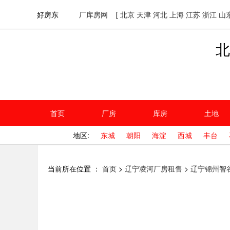
欢迎访问好房东！
网站首页
好房东
厂库房网
[
北京
天津
河北
上海
江苏
浙江
山
北
首页
厂房
库房
土地
地区:
东城
朝阳
海淀
西城
丰台
当前所在位置 ：
首页
>
辽宁凌河厂房租售
>
辽宁锦州智