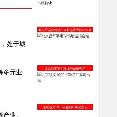
顺义区赵全营镇白庙村仓库大院出租转
让
钟，处于城
。
北京昌平羽毛球场地诚招合租
等多元业
北京顺义1000平独院厂库房出租
等产业。