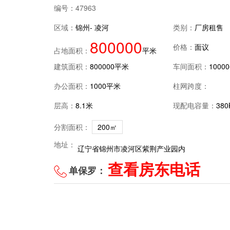
编号：
47963
区域：
锦州- 凌河
类别：
厂房租售
800000
价格：
面议
占地面积：
平米
建筑面积：
800000平米
车间面积：
1000
办公面积：
1000平米
柱网跨度：
层高：
8.1米
现配电容量：
380
分割面积：
200㎡
地址：
辽宁省锦州市凌河区紫荆产业园内
查看房东电话
单保罗：