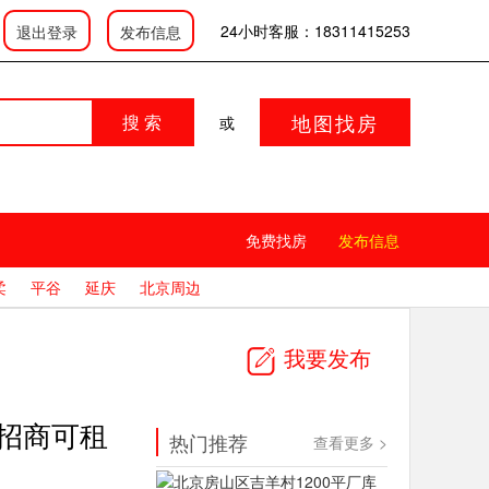
登录
|
|
会员中心
发布信息
24小时客服：18311415253
退出登录
发布信息
地图找房
搜 索
或
免费找房
发布信息
柔
平谷
延庆
北京周边
我要发布
招商可租
热门推荐
查看更多 >