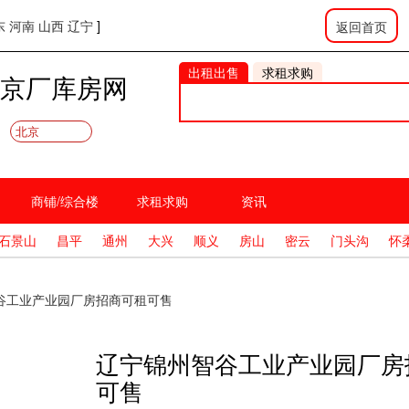
东
河南
山西
辽宁
]
返回首页
出租出售
求租求购
京厂库房网
北京
商铺/综合楼
求租求购
资讯
石景山
昌平
通州
大兴
顺义
房山
密云
门头沟
怀
谷工业产业园厂房招商可租可售
辽宁锦州智谷工业产业园厂房
可售