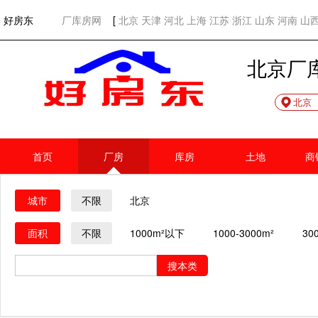
欢迎访问好房东！
网站首页
好房东
厂库房网
[
北京
天津
河北
上海
江苏
浙江
山东
河南
山
北京厂
北京
首页
厂房
库房
土地
商
城市
不限
北京
面积
不限
1000m²以下
1000-3000m²
30
搜本类