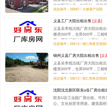
左右即可出售，70平起。建筑类
信息编号：39887 / 大健康产业园
架单层轻钢（火车头）厂房12
源真实，实
义县工厂大院出租出售
[义县]
义县吴李线沿线厂房大院出租出售
楼房300平，仓库500平，三
等。周边近加油站，火车站，公
信息编号：38614 / 德仁商务宾馆南
格面议！
锦州义县厂房大院出租出售
[义
义县吴李线沿线厂房大院出租出售
楼房300平，仓库500平，三
等。周边近加油站，火车站，公
信息编号：38613 / 德仁商务宾馆南
格面议！
沈阳沈北新区联东u谷厂房出租
联东U谷工业园厂房出租。可作
公、文化创意等用途。建筑面积58