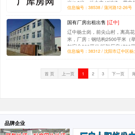
米/4.2米。动力电40KVA，
信息编号：38538 / 蒲河路12-26号
预留支架，可安装装卸天车。货
简单收拾及可生产、办公。
国有厂房出租出售
[辽中]
辽中杨士岗，前尖山村，离高花高
米，厂房：钢结构2500平米（举
加宿舍800平米/框架厂房170
信息编号：38312 / 沈阳市辽中区
百多平米。动力电80KVA，国
暖，院内有消防井，有家具厂环
厂。
首 页
上一页
1
2
3
下一页
品牌企业