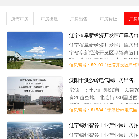
所有厂房
厂房出租
厂房出售
厂房转让
厂房
辽宁省阜新经济开发区厂库房
辽宁省阜新经济开发区厂库房出
宁省阜新经济开发区阜锦高速口
利，地理位置优越。【面积详情】
信息编号：52109 / 经济开发区阜
14000，两个土地证，分别是61
土
沈阳于洪沙岭电气园厂房出售
房源一；土地面积36亩，以建70
有20亩空地，北临街230国道
便利。整体转让出售，价格在28
信息编号：51584 / 于洪沙岭电气园
二；胡台，占地面积20亩已建2
230国道，地理位置优越，交
辽宁锦州智谷工业产业园厂房
1500万，具体价格面议。
辽宁锦州智谷工业产业园厂房招