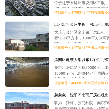
位于辽宁省锦州市凌河区百股，
城际交通和城市环路的重要交通
信息编号：47963 / 辽宁省锦州
便利。【园区概况】整体规划面积
出租出售金州中长厂房出租土地71
大连市金州区金东路厂房出租，
积5000平方米，1000平方米
国道，价格实惠，适合做仓库，
信息编号：41778 / 辽宁省大连市
于女士，中介勿扰。
浑南区建筑大学以东1万平厂房
我司厂房建筑面积20000㎡，建
10060㎡小厂房4044㎡厂房
射取暖，动力电为1250kw。办
信息编号：40628 / 浑南区兰台路1
二层至五层为办公区。办公楼防
中
急急急！沈阳浑南现厂房出租
联排、独栋，独门独院，面积78
自身需求进行面积组合。还有员