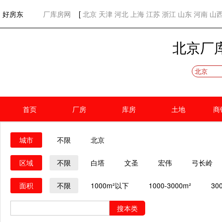
欢迎访问好房东！
网站首页
好房东
厂库房网
[
北京
天津
河北
上海
江苏
浙江
山东
河南
山
北京厂
北京
首页
厂房
库房
土地
商
城市
不限
北京
区域
不限
白塔
文圣
宏伟
弓长岭
面积
不限
1000m²以下
1000-3000m²
30
搜本类