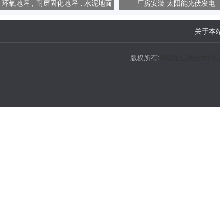
环氧地坪，耐磨固化地坪，水泥地面
厂房安装-太阳能光伏发电
起砂、起尘问题
关于本
版权所有:
帮选址信息技术(北