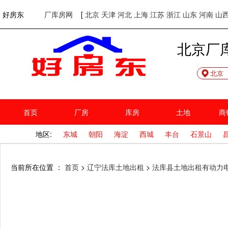
欢迎访问好房东！
网站首页
好房东
厂库房网
[
北京
天津
河北
上海
江苏
浙江
山东
河南
山
北京厂
北京
首页
厂房
库房
土地
商
地区:
东城
朝阳
海淀
西城
丰台
石景山
当前所在位置 ：
首页
>
辽宁法库土地出租
>
法库县土地出租有动力