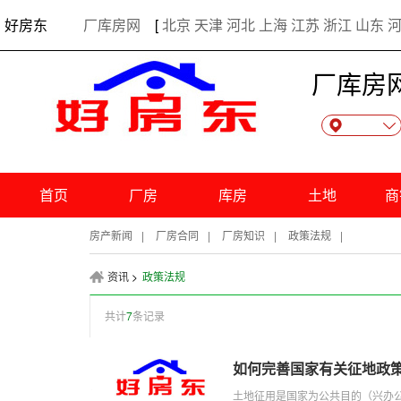
出租厂房 • 需求发布 •个人信息管理
好房东
厂库房网
[
北京
天津
河北
上海
江苏
浙江
山东
厂库房
首页
厂房
库房
土地
商
房产新闻
|
厂房合同
|
厂房知识
|
政策法规
|
资讯
>
政策法规
共计
7
条记录
如何完善国家有关征地政
土地征用是国家为公共目的（兴办