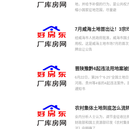
地，并给予补偿的行为，是公共权
缩小国家征地范围，尽量避
7月威海土地首出让！3宗
经威海市人民政府批准，威海市国
用权。这是威海土地市场7月的首
牌出让公告
晋陕豫黔4起违法用地案被
6月22日，第26个“6·25”全
河南、贵州等4省的4起违法案件
通知书
农村集体土地到底怎么流
业内分析人士认为，调节金征收比
财政部和国土资源部印发《农村集
法》中明确了